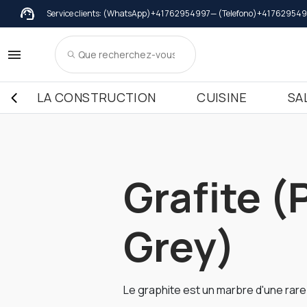
Service clients: (WhatsApp)
+41 762954997
— (Telefono)
+41 762954
Chaperon de mur
Marbre
Adhésifs
Meuble de cuis
Gran
Couvertures in Marbre
Meuble de cuisine dessus in Mar
Sills i
Couvertures in Granit
Meuble de cuisine dessus in Gran
Sills in
LA CONSTRUCTION
CUISINE
SA
Couvertures in Terrazzo Italiano
Meuble de cuisine dessus in Cér
Sills i
Meuble de cuisine dessus in Terr
Meuble de cuisine dessus in Qua
Grafite (
Grey)
Le graphite est un marbre d'une rare