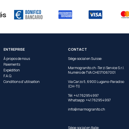
és
ENTREPRISE
CONTACT
À propos de nous
Siège social en Suisse:
Paiements
Marmogranito.ch -Terzi Service S.r.l.
Expédition
Numéro de TVA CHE171067001
F.A.Q.
Conditions d'utilisation
Via Carzo 5, 6900 Lugano-Paradiso
(CH-TI)
Tél: +41 762954997
Whatsapp:
+41 762954997
info@marmogranito.ch
Siège social en Italie: